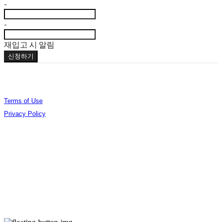
-
-
재입고 시 알림
신청하기
Terms of Use
Privacy Policy
Confirm Entrepreneur Information
Company Name: (주)오데야 | Owner: 김준엽 | Personal Info Manager: 김준엽 | Phone
Number: 070-4756-0032 | Email: contact@berlinphotobookdistribution.com
Address: 서울특별시 성동구 아차산로17길 48 B3 B306 | Business Registration Number:
535-86-02075
| Business License:
제2021-서울성동-01491호
| Hosting by sixshop