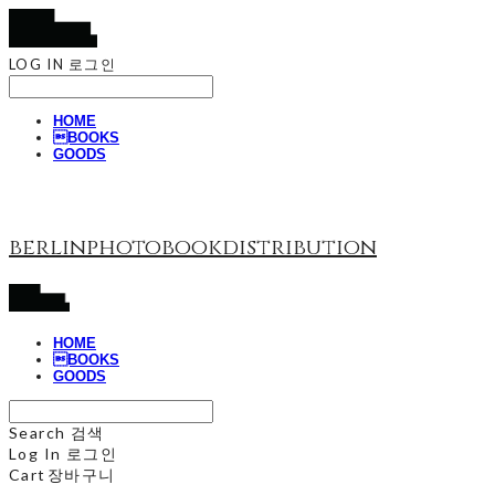
LOG IN
로그인
HOME
BOOKS
GOODS
berlinphotobookdistribution
HOME
BOOKS
GOODS
Search
검색
Log In
로그인
Cart
장바구니