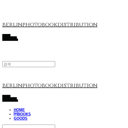
berlinphotobookdistribution
berlinphotobookdistribution
HOME
BOOKS
GOODS