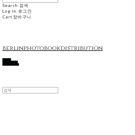
Search
검색
Log In
로그인
Cart
장바구니
berlinphotobookdistribution