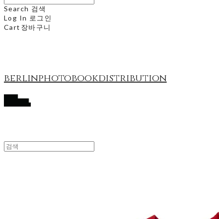
Search
검색
Log In
로그인
Cart
장바구니
berlinphotobookdistribution