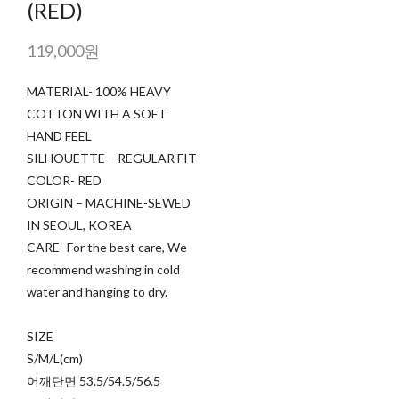
(RED)
119,000원
MATERIAL- 100% HEAVY
COTTON WITH A SOFT
HAND FEEL
SILHOUETTE – REGULAR FIT
COLOR- RED
ORIGIN – MACHINE-SEWED
IN SEOUL, KOREA
CARE- For the best care, We
recommend washing in cold
water and hanging to dry.
SIZE
S/M/L(cm)
어깨단면 53.5/54.5/56.5