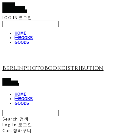
LOG IN
로그인
HOME
BOOKS
GOODS
berlinphotobookdistribution
HOME
BOOKS
GOODS
Search
검색
Log In
로그인
Cart
장바구니