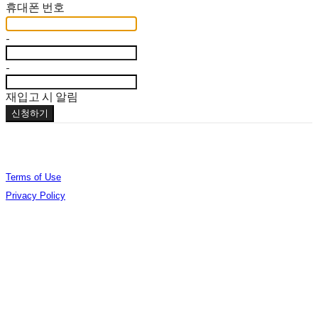
휴대폰 번호
-
-
재입고 시 알림
신청하기
Terms of Use
Privacy Policy
Confirm Entrepreneur Information
Company Name: (주)오데야 | Owner: 김준엽 | Personal Info Manager: 김준엽 | Phone
Number: 070-4756-0032 | Email: contact@berlinphotobookdistribution.com
Address: 서울특별시 성동구 아차산로17길 48 B3 B306 | Business Registration Number:
535-86-02075
| Business License:
제2021-서울성동-01491호
| Hosting by sixshop