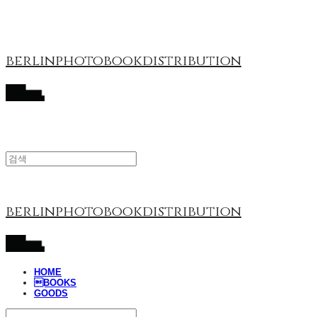
berlinphotobookdistribution
berlinphotobookdistribution
HOME
BOOKS
GOODS