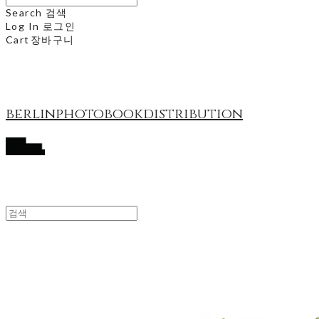
Search
검색
Log In
로그인
Cart
장바구니
berlinphotobookdistribution