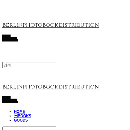
berlinphotobookdistribution
berlinphotobookdistribution
HOME
BOOKS
GOODS