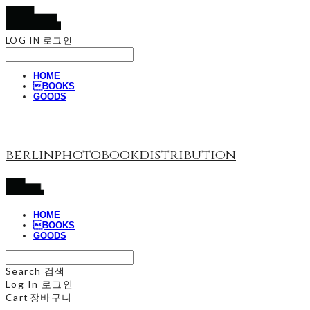
LOG IN
로그인
HOME
BOOKS
GOODS
berlinphotobookdistribution
HOME
BOOKS
GOODS
Search
검색
Log In
로그인
Cart
장바구니