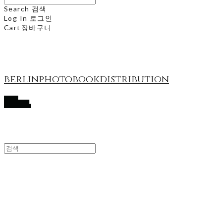
Search
검색
Log In
로그인
Cart
장바구니
berlinphotobookdistribution