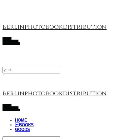
berlinphotobookdistribution
berlinphotobookdistribution
HOME
BOOKS
GOODS