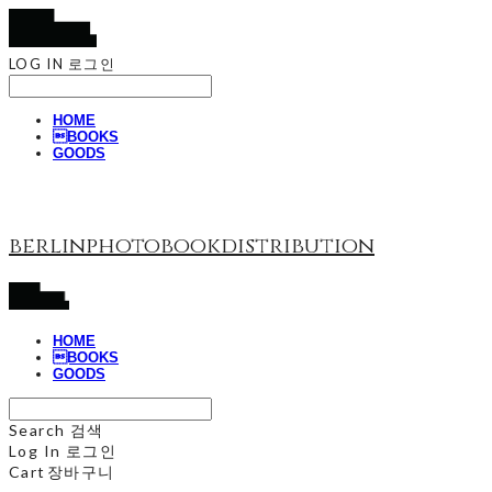
LOG IN
로그인
HOME
BOOKS
GOODS
berlinphotobookdistribution
HOME
BOOKS
GOODS
Search
검색
Log In
로그인
Cart
장바구니