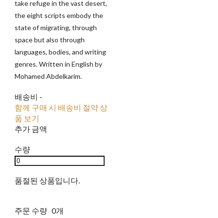
take refuge in the vast desert,
the eight scripts embody the
state of migrating, through
space but also through
languages, bodies, and writing
genres. Written in English by
Mohamed Abdelkarim.
배송비
-
함께 구매 시 배송비 절약 상
품 보기
추가 금액
수량
품절된 상품입니다.
주문 수량
0개