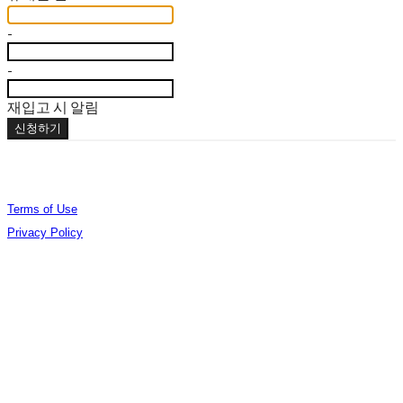
-
-
재입고 시 알림
신청하기
Terms of Use
Privacy Policy
Confirm Entrepreneur Information
Company Name: (주)오데야 | Owner: 김준엽 | Personal Info Manager: 김준엽 | Phone
Number: 070-4756-0032 | Email: contact@berlinphotobookdistribution.com
Address: 서울특별시 성동구 아차산로17길 48 B3 B306 | Business Registration Number:
535-86-02075
| Business License:
제2021-서울성동-01491호
| Hosting by sixshop