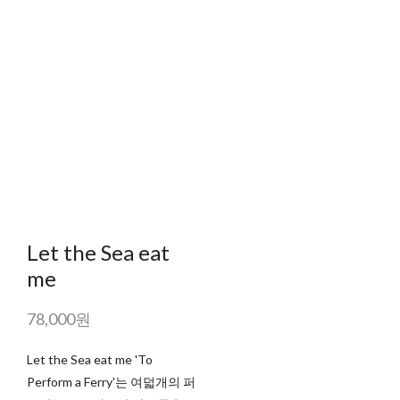
Let the Sea eat
me
78,000원
Let the Sea eat me 'To
Perform a Ferry'는 여덟개의 퍼