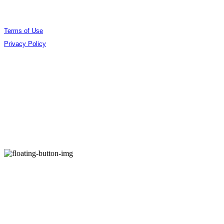
Terms of Use
Privacy Policy
Confirm Entrepreneur Information
Company Name: (주)오데야 | Owner: 김준엽 | Personal Info Manager: 김준엽 | Phone
Number: 070-4756-0032 | Email: contact@berlinphotobookdistribution.com
Address: 서울특별시 성동구 아차산로17길 48 B3 B306 | Business Registration Number:
535-86-02075
| Business License:
제2021-서울성동-01491호
| Hosting by sixshop