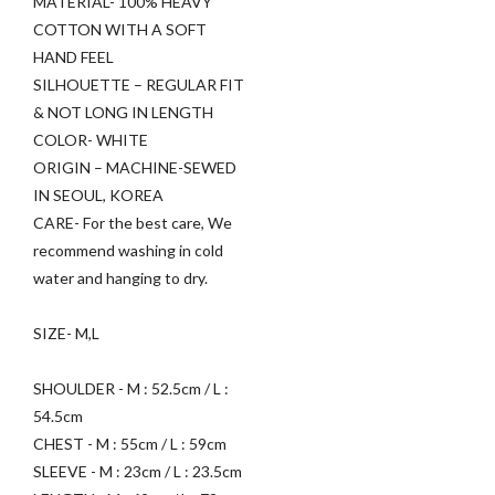
MATERIAL- 100% HEAVY
COTTON WITH A SOFT
HAND FEEL
SILHOUETTE – REGULAR FIT
& NOT LONG IN LENGTH
COLOR- WHITE
ORIGIN – MACHINE-SEWED
IN SEOUL, KOREA
CARE- For the best care, We
recommend washing in cold
water and hanging to dry.
SIZE- M,L
SHOULDER - M : 52.5cm / L :
54.5cm
CHEST - M : 55cm / L : 59cm
SLEEVE - M : 23cm / L : 23.5cm