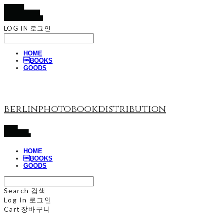
LOG IN
로그인
HOME
BOOKS
GOODS
berlinphotobookdistribution
HOME
BOOKS
GOODS
Search
검색
Log In
로그인
Cart
장바구니