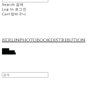
Search
검색
Log In
로그인
Cart
장바구니
berlinphotobookdistribution