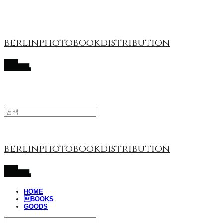
berlinphotobookdistribution
berlinphotobookdistribution
HOME
BOOKS
GOODS