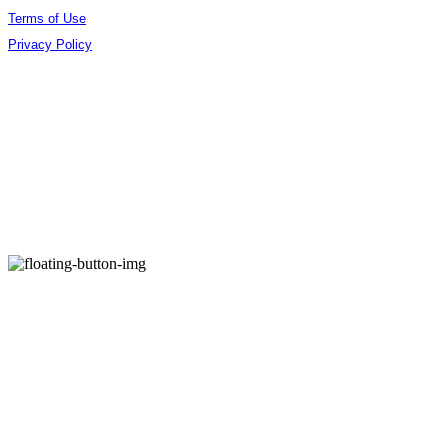
Terms of Use
Privacy Policy
Confirm Entrepreneur Information
Company Name: (주)오데야 | Owner: 김준엽 | Personal Info Manager: 김준엽 | Phone
Number: 070-4756-0032 | Email: contact@berlinphotobookdistribution.com
Address: 서울특별시 성동구 아차산로17길 48 B3 B306 | Business Registration Number:
535-86-02075
| Business License:
제2021-서울성동-01491호
| Hosting by sixshop