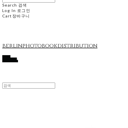
Search
검색
Log In
로그인
Cart
장바구니
berlinphotobookdistribution