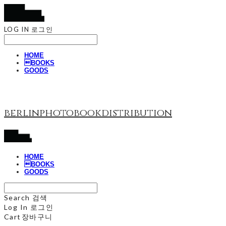
LOG IN
로그인
HOME
BOOKS
GOODS
berlinphotobookdistribution
HOME
BOOKS
GOODS
Search
검색
Log In
로그인
Cart
장바구니