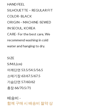
HAND FEEL
SILHOUETTE – REGULAR FIT
COLOR- BLACK
ORIGIN – MACHINE-SEWED
IN SEOUL, KOREA
CARE- For the best care, We
recommend washing in cold
water and hanging to dry.
SIZE
S/M/L(cm)
어깨단면 53.5/54.5/56.5
소매기장 63/67.5/67.5
가슴단면 57/60/62
총장 66/70.5/71
배송비
-
함께 구매 시 배송비 절약 상