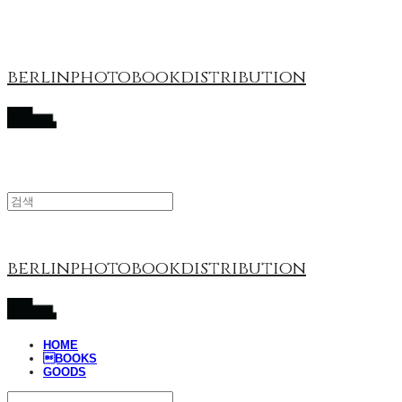
berlinphotobookdistribution
berlinphotobookdistribution
HOME
BOOKS
GOODS