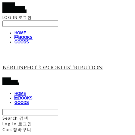
LOG IN
로그인
HOME
BOOKS
GOODS
berlinphotobookdistribution
HOME
BOOKS
GOODS
Search
검색
Log In
로그인
Cart
장바구니