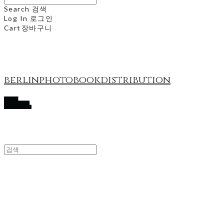
Search
검색
Log In
로그인
Cart
장바구니
berlinphotobookdistribution