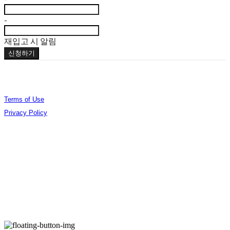
-
재입고 시 알림
신청하기
Terms of Use
Privacy Policy
Confirm Entrepreneur Information
Company Name: (주)오데야 | Owner: 김준엽 | Personal Info Manager: 김준엽 | Phone
Number: 070-4756-0032 | Email: contact@berlinphotobookdistribution.com
Address: 서울특별시 성동구 아차산로17길 48 B3 B306 | Business Registration Number:
535-86-02075
| Business License:
제2021-서울성동-01491호
| Hosting by sixshop