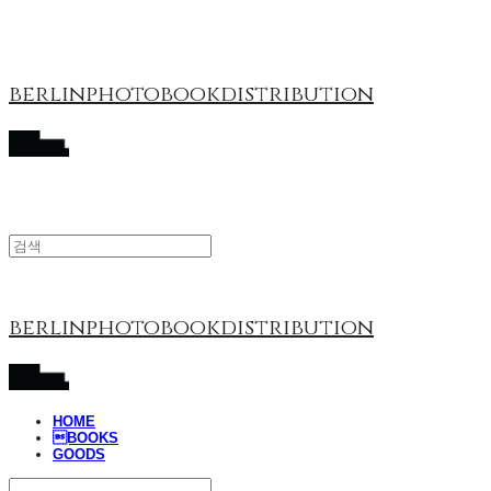
berlinphotobookdistribution
berlinphotobookdistribution
HOME
BOOKS
GOODS