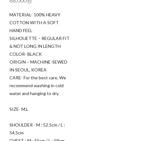
68,000원
MATERIAL- 100% HEAVY
COTTON WITH A SOFT
HAND FEEL
SILHOUETTE – REGULAR FIT
& NOT LONG IN LENGTH
COLOR- BLACK
ORIGIN – MACHINE-SEWED
IN SEOUL, KOREA
CARE- For the best care, We
recommend washing in cold
water and hanging to dry.
SIZE- M,L
SHOULDER - M : 52.5cm / L :
54.5cm
CHEST - M : 55cm / L : 59cm