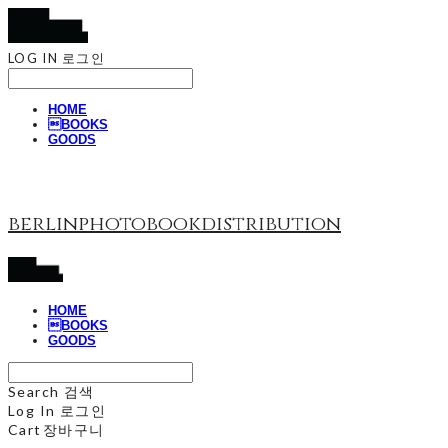
LOG IN
로그인
HOME
BOOKS
GOODS
berlinphotobookdistribution
HOME
BOOKS
GOODS
Search
검색
Log In
로그인
Cart
장바구니