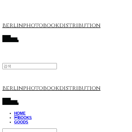
berlinphotobookdistribution
berlinphotobookdistribution
HOME
BOOKS
GOODS