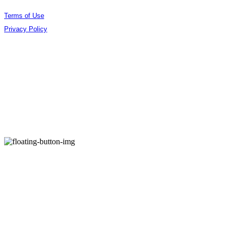
Terms of Use
Privacy Policy
Confirm Entrepreneur Information
Company Name: (주)오데야 | Owner: 김준엽 | Personal Info Manager: 김준엽 | Phone
Number: 070-4756-0032 | Email: contact@berlinphotobookdistribution.com
Address: 서울특별시 성동구 아차산로17길 48 B3 B306 | Business Registration Number:
535-86-02075
| Business License:
제2021-서울성동-01491호
| Hosting by sixshop