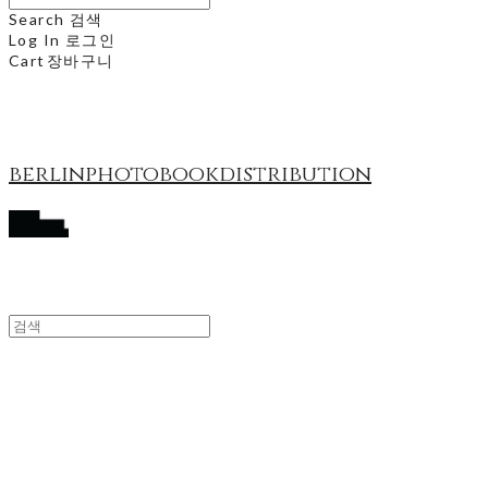
Search
검색
Log In
로그인
Cart
장바구니
berlinphotobookdistribution