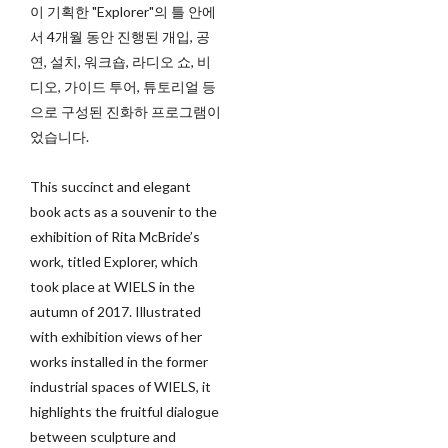
이 기획한 "Explorer"의 틀 안에
서 4개월 동안 진행된 개입, 공
연, 설치, 워크숍, 라디오 쇼, 비
디오, 가이드 투어, 튜토리얼 등
으로 구성된 진화하 프로그램이
었습니다.
This succinct and elegant
book acts as a souvenir to the
exhibition of Rita McBride’s
work, titled Explorer, which
took place at WIELS in the
autumn of 2017. Illustrated
with exhibition views of her
works installed in the former
industrial spaces of WIELS, it
highlights the fruitful dialogue
between sculpture and