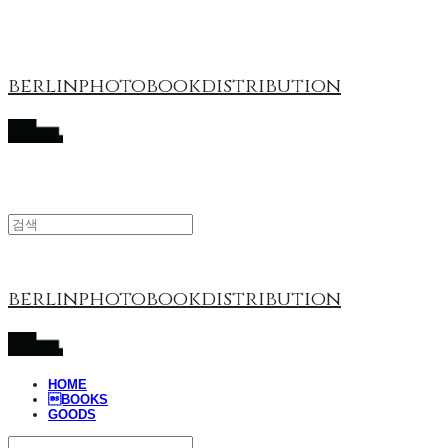
berlinphotobookdistribution
berlinphotobookdistribution
HOME
BOOKS
GOODS