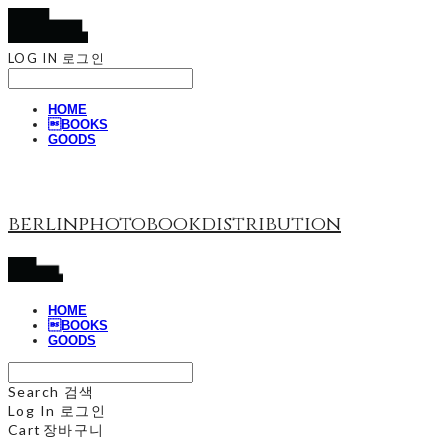
LOG IN
로그인
HOME
BOOKS
GOODS
berlinphotobookdistribution
HOME
BOOKS
GOODS
Search
검색
Log In
로그인
Cart
장바구니