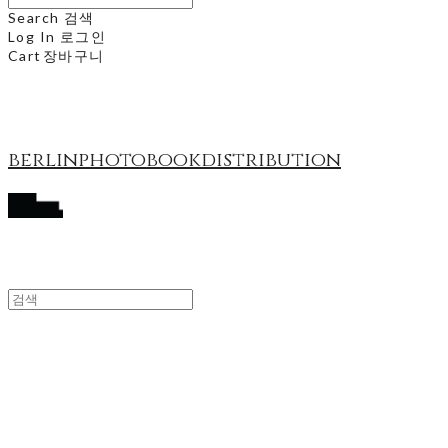
Search
검색
Log In
로그인
Cart
장바구니
berlinphotobookdistribution