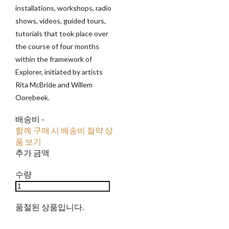
installations, workshops, radio
shows, videos, guided tours,
tutorials that took place over
the course of four months
within the framework of
Explorer, initiated by artists
Rita McBride and Willem
Oorebeek.
배송비
-
함께 구매 시 배송비 절약 상
품 보기
추가 금액
수량
품절된 상품입니다.