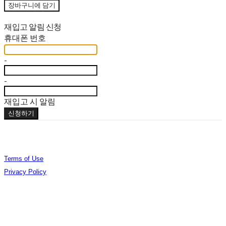
장바구니에 담기
재입고 알림 신청
휴대폰 번호
-
-
재입고 시 알림
신청하기
Terms of Use
Privacy Policy
Confirm Entrepreneur Information
Company Name: (주)오데야 | Owner: 김준엽 | Personal Info Manager: 김준엽 | Phone
Number: 070-4756-0032 | Email: contact@berlinphotobookdistribution.com