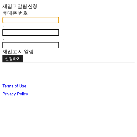
재입고 알림 신청
휴대폰 번호
-
-
재입고 시 알림
신청하기
Terms of Use
Privacy Policy
Confirm Entrepreneur Information
Company Name: (주)오데야 | Owner: 김준엽 | Personal Info Manager: 김준엽 | Phone
Number: 070-4756-0032 | Email: contact@berlinphotobookdistribution.com
Address: 서울특별시 성동구 아차산로17길 48 B3 B306 | Business Registration Number:
535-86-02075
| Business License:
제2021-서울성동-01491호
| Hosting by sixshop