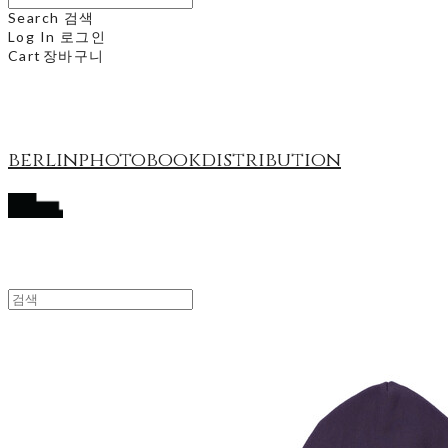
Search
검색
Log In
로그인
Cart
장바구니
berlinphotobookdistribution