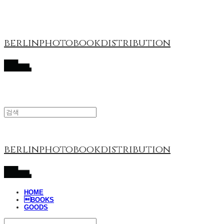
berlinphotobookdistribution
berlinphotobookdistribution
HOME
BOOKS
GOODS