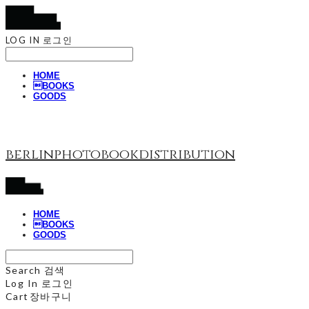
LOG IN
로그인
HOME
BOOKS
GOODS
berlinphotobookdistribution
HOME
BOOKS
GOODS
Search
검색
Log In
로그인
Cart
장바구니