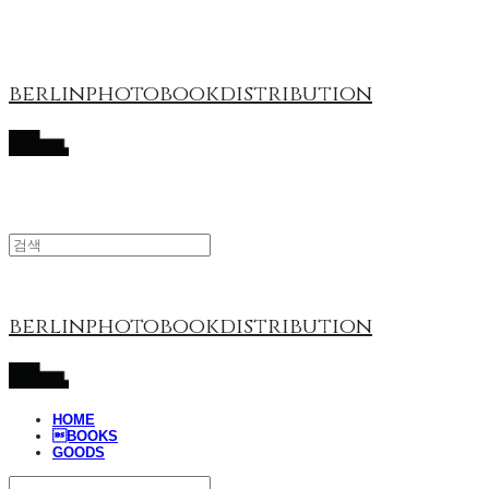
berlinphotobookdistribution
berlinphotobookdistribution
HOME
BOOKS
GOODS