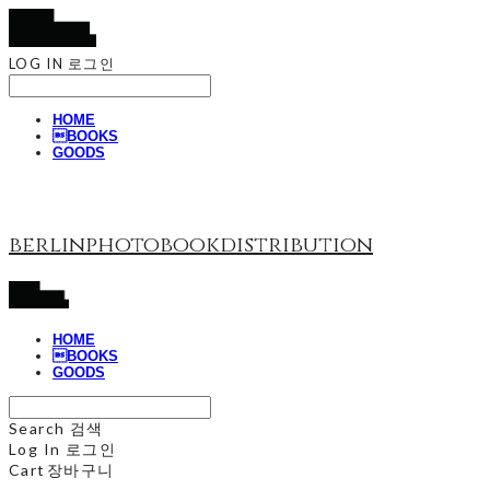
LOG IN
로그인
HOME
BOOKS
GOODS
berlinphotobookdistribution
HOME
BOOKS
GOODS
Search
검색
Log In
로그인
Cart
장바구니