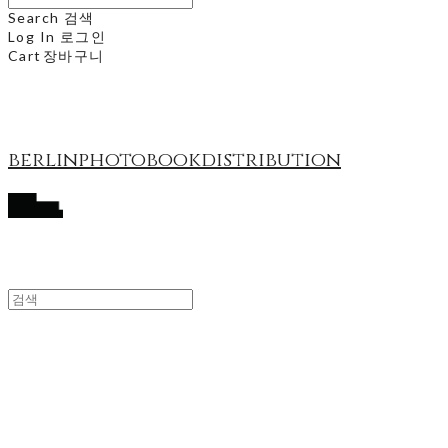
Search
검색
Log In
로그인
Cart
장바구니
berlinphotobookdistribution