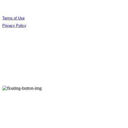
Terms of Use
Privacy Policy
Confirm Entrepreneur Information
Company Name: (주)오데야 | Owner: 김준엽 | Personal Info Manager: 김준엽 | Phone
Number: 070-4756-0032 | Email: contact@berlinphotobookdistribution.com
Address: 서울특별시 성동구 아차산로17길 48 B3 B306 | Business Registration Number:
535-86-02075
| Business License:
제2021-서울성동-01491호
| Hosting by sixshop