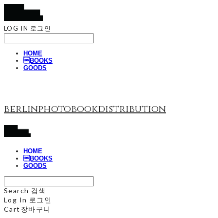
LOG IN
로그인
HOME
BOOKS
GOODS
berlinphotobookdistribution
HOME
BOOKS
GOODS
Search
검색
Log In
로그인
Cart
장바구니