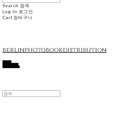
Search
검색
Log In
로그인
Cart
장바구니
berlinphotobookdistribution