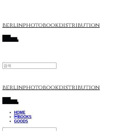
berlinphotobookdistribution
berlinphotobookdistribution
HOME
BOOKS
GOODS