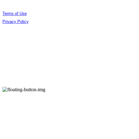
Terms of Use
Privacy Policy
Confirm Entrepreneur Information
Company Name: (주)오데야 | Owner: 김준엽 | Personal Info Manager: 김준엽 | Phone
Number: 070-4756-0032 | Email: contact@berlinphotobookdistribution.com
Address: 서울특별시 성동구 아차산로17길 48 B3 B306 | Business Registration Number:
535-86-02075
| Business License:
제2021-서울성동-01491호
| Hosting by sixshop