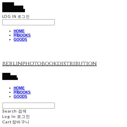
LOG IN
로그인
HOME
BOOKS
GOODS
berlinphotobookdistribution
HOME
BOOKS
GOODS
Search
검색
Log In
로그인
Cart
장바구니