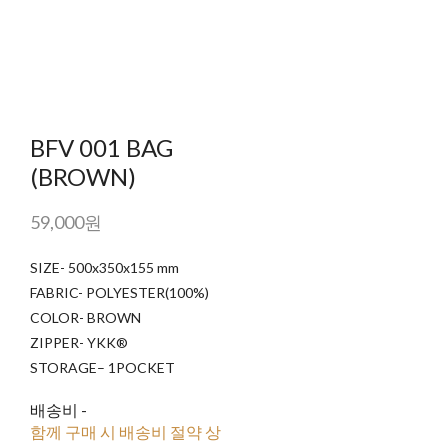
BFV 001 BAG
(BROWN)
59,000원
SIZE- 500x350x155 mm
FABRIC- POLYESTER(100%)
COLOR- BROWN
ZIPPER- YKK®
STORAGE– 1POCKET
배송비
-
함께 구매 시 배송비 절약 상