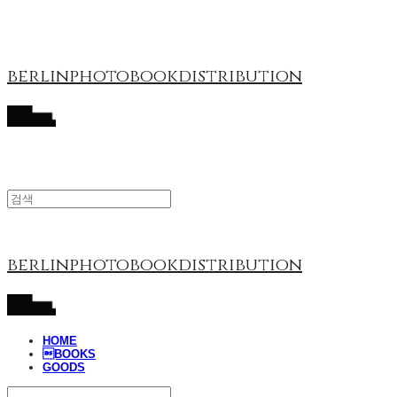
berlinphotobookdistribution
berlinphotobookdistribution
HOME
BOOKS
GOODS