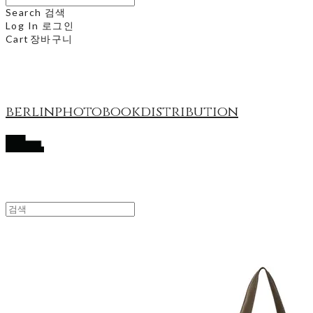
Search
검색
Log In
로그인
Cart
장바구니
berlinphotobookdistribution