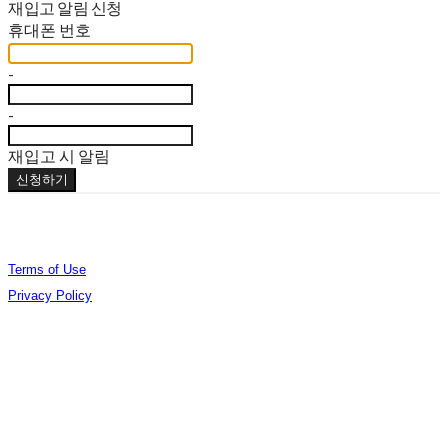
재입고 알림 신청
휴대폰 번호
-
-
재입고 시 알림
신청하기
Terms of Use
Privacy Policy
Confirm Entrepreneur Information
Company Name: (주)오데야 | Owner: 김준엽 | Personal Info Manager: 김준엽 | Phone
Number: 070-4756-0032 | Email: contact@berlinphotobookdistribution.com
Address: 서울특별시 성동구 아차산로17길 48 B3 B306 | Business Registration Number:
535-86-02075
| Business License:
제2021-서울성동-01491호
| Hosting by sixshop