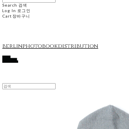
Search
검색
Log In
로그인
Cart
장바구니
berlinphotobookdistribution