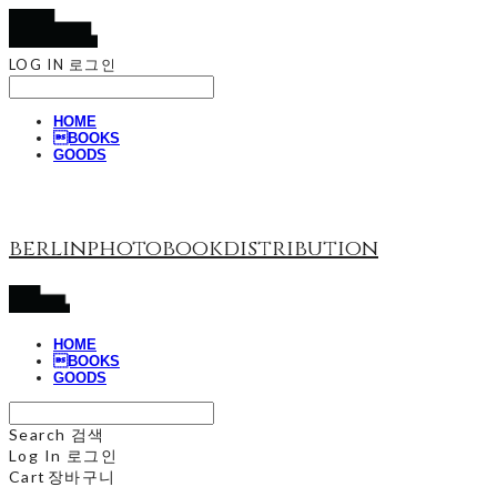
LOG IN
로그인
HOME
BOOKS
GOODS
berlinphotobookdistribution
HOME
BOOKS
GOODS
Search
검색
Log In
로그인
Cart
장바구니