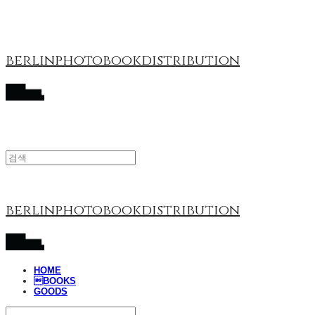
berlinphotobookdistribution
berlinphotobookdistribution
HOME
BOOKS
GOODS